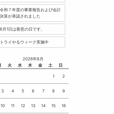
令和７年度の事業報告および会計
決算が承認されました
6月1日は善意の日です。
トライやるウィーク実施中
2026年8月
月
火
水
木
金
土
日
1
2
3
4
5
6
7
8
9
10
11
12
13
14
15
16